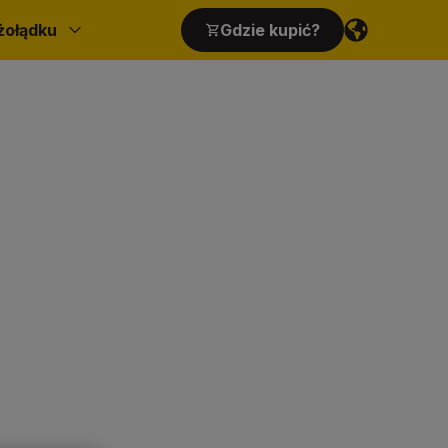
żołądku
Gdzie kupić?