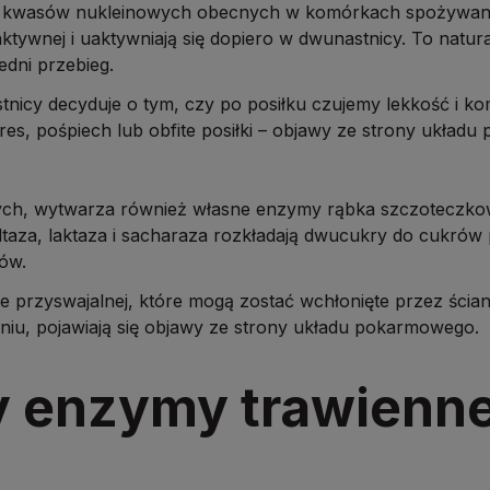
ład kwasów nukleinowych obecnych w komórkach spożywa
ktywnej i uaktywniają się dopiero w dwunastnicy. To natu
edni przebieg.
cy decyduje o tym, czy po posiłku czujemy lekkość i kom
res, pośpiech lub obfite posiłki – objawy ze strony układ
ch, wytwarza również własne enzymy rąbka szczoteczkowe
altaza, laktaza i sacharaza rozkładają dwucukry do cukrów
ów.
ie przyswajalnej, które mogą zostać wchłonięte przez ścian
niu, pojawiają się objawy ze strony układu pokarmowego.
y enzymy trawienne 