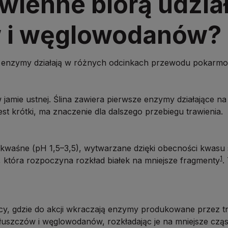
wienne biorą udział
ów i węglowodanów?
ne enzymy działają w różnych odcinkach przewodu pokarm
amie ustnej. Ślina zawiera pierwsze enzymy działające na 
jest krótki, ma znaczenie dla dalszego przebiegu trawienia.
 kwaśne (pH 1,5–3,5), wytwarzane dzięki obecności kwasu
1
 która rozpoczyna rozkład białek na mniejsze fragmenty
.
cy, gdzie do akcji wkraczają enzymy produkowane przez tr
łuszczów i węglowodanów, rozkładając je na mniejsze cząst