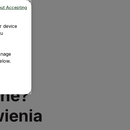
out Accepting
r device
ou
anage
elow.
nne?
wienia