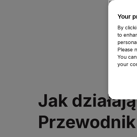
Your p
By click
to enha
personal
Please n
You can
your con
Jak działaj
Przewodnik 