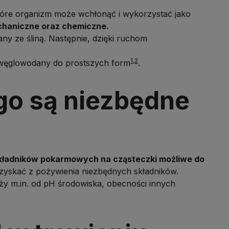
które organizm może wchłonąć i wykorzystać jako
chaniczne oraz chemiczne.
any ze śliną. Następnie, dzięki ruchom
1,2
i węglowodany do prostszych form
.
go są niezbędne
kładników pokarmowych na cząsteczki możliwe do
pozyskać z pożywienia niezbędnych składników.
y m.in. od pH środowiska, obecności innych