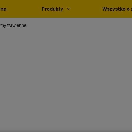
wna
Produkty
Wszystko o 
my trawienne