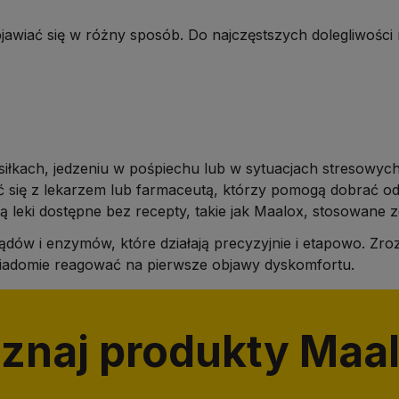
wiać się w różny sposób. Do najczęstszych dolegliwości 
siłkach, jedzeniu w pośpiechu lub w sytuacjach stresowych. J
ać się z lekarzem lub farmaceutą, którzy pomogą dobrać 
eki dostępne bez recepty, takie jak Maalox, stosowane zg
ządów i enzymów, które działają precyzyjnie i etapowo. Zr
iadomie reagować na pierwsze objawy dyskomfortu.
znaj produkty Maa