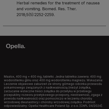
Herbal remedies for the treatment of nausea
and vomiting. Biomed. Res. Ther.
2018;5(5):2252-2259.
Maalox, 400 mg + 400 mg, tabletki. Jedna tabletka zawiera: 400 mg
wodorotlenku glinu oraz 400 mg wodorotlenku magnezu. Wskazania:
Leczenie objawowe zaburzeń ze strony górnego odcinka przewodu
pokarmowego związanych z nadkwaśnością (nieżyt żołądka,
zarzucanie wsteczne treści żołądka do przełyku w przebiegu
przepukliny rozworu przełykowego przepony, niestrawność, zgaga z
powodu nadkwaśności) oraz pomocniczo w leczeniu choroby
wrzodowej dwunastnicy i choroby wrzodowej żołądka. Podmiot
odpowiedzialny: Opella Healthcare Poland Sp. z o.o. [ChPL 04/2024].