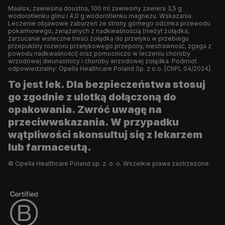
Maalox, zawiesina doustna, 100 ml zawiesiny zawiera 3,5 g
wodorotlenku glinu i 4,0 g wodorotlenku magnezu. Wskazania:
Leczenie objawowe zaburzeń ze strony górnego odcinka przewodu
pokarmowego, związanych z nadkwaśnością (nieżyt żołądka,
zarzucanie wsteczne treści żołądka do przełyku w przebiegu
przepukliny rozworu przełykowego przepony, niestrawność, zgaga z
powodu nadkwaśności) oraz pomocniczo w leczeniu choroby
wrzodowej dwunastnicy i choroby wrzodowej żołądka. Podmiot
odpowiedzialny: Opella Healthcare Poland Sp. z o.o. [ChPL 04/2024].
To jest lek. Dla bezpieczeństwa stosuj
go zgodnie z ulotką dołączoną do
opakowania. Zwróć uwagę na
przeciwwskazania. W przypadku
wątpliwości skonsultuj się z lekarzem
lub farmaceutą.
© Opella Healthcare Poland sp. z. o. o. Wszelkie prawa zastrzeżone.