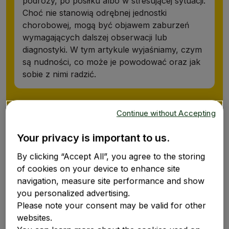
podróży, po posiłku albo w stresującej sytuacji.
Choć nie stanowią odrębnej jednostki
chorobowej, mogą być objawem zaburzeń
wymagających dalszej obserwacji lub
diagnostyki. W tym artykule wyjaśniamy, czym
są nudności, co może je powodować oraz jak
sobie z nimi radzić.
Continue without Accepting
Your privacy is important to us.
By clicking “Accept All”, you agree to the storing
of cookies on your device to enhance site
navigation, measure site performance and show
Czym są nudności i jakie są
you personalized advertising.
ich objawy?
Please note your consent may be valid for other
websites.