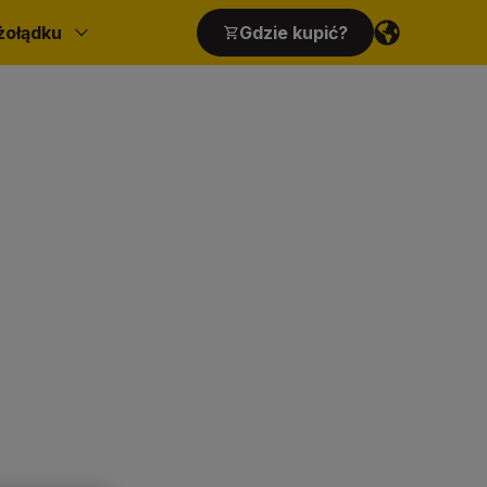
żołądku
Gdzie kupić?