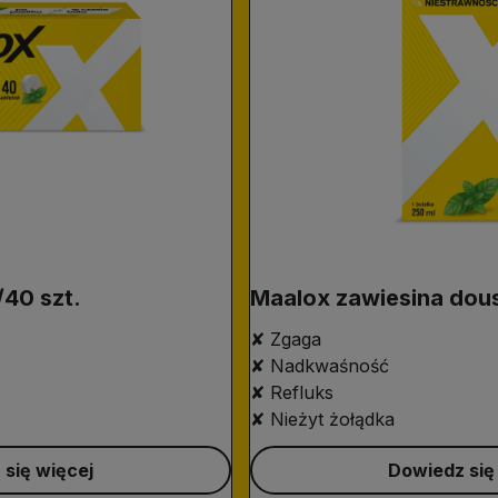
/40 szt.
Maalox zawiesina dou
✘ Zgaga
✘ Nadkwaśność
✘ Refluks
✘ Nieżyt żołądka
się więcej
Dowiedz się