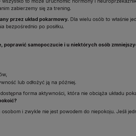
– wszystko to może uruchomić hormony i neuroprzekaźniki
anim zabierzemy się za trening.
rowany przez układ pokarmowy.
Dla wielu osób to właśnie je
ia bezpośrednio po posiłku.
 poprawić samopoczucie i u niektórych osób zmniejszyć
hów,
ktywność lub odłożyć ją na później.
iej dostępna forma aktywności, która nie obciąża układu p
pokoić?
 osobom i zwykle nie jest powodem do niepokoju. Jeśli jedn