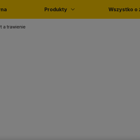
wna
Produkty
Wszystko o 
t a trawienie