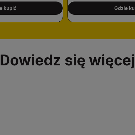
e kupić
Gdzie ku
Dowiedz się więce