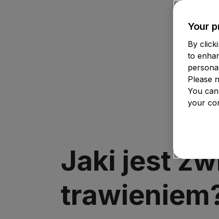
Your p
By click
to enha
personal
Please n
You can
your con
Jaki jest z
trawieniem