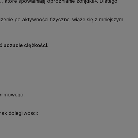
, które spowalniają opróżnianie żołądka
. Dlatego
dzenie po aktywności fizycznej wiąże się z mniejszym
 uczucie ciężkości.
okarmowego.
ak dolegliwości: