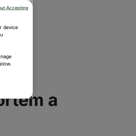
out Accepting
r device
ou
anage
elow.
ortem a