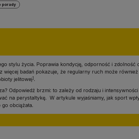
e porady
go stylu życia. Poprawia kondycję, odporność i zdolność 
az więcej badań pokazuje, że regularny ruch może równie
1
ioty jelitowej
.
rza? Odpowiedź brzmi: to zależy od rodzaju i intensywno
ać na perystaltykę. W artykule wyjaśniamy, jak sport wpł
e go obciążała.