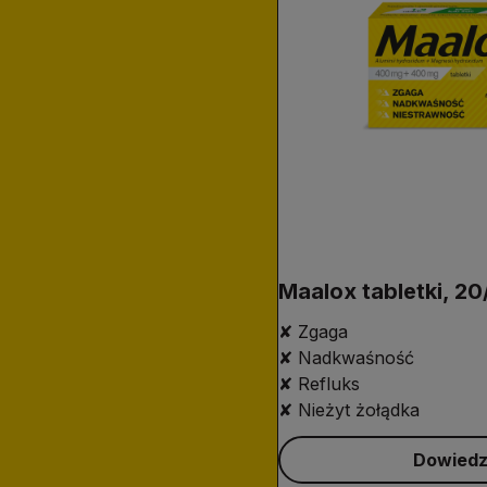
Maalox tabletki, 20
✘ Zgaga
✘ Nadkwaśność
✘ Refluks
✘ Nieżyt żołądka
Dowiedz 