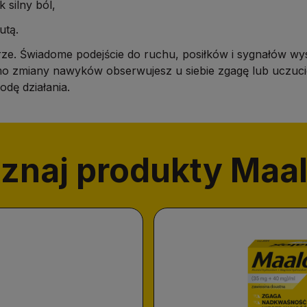
 silny ból,
utą.
arze. Świadome podejście do ruchu, posiłków i sygnałów 
imo zmiany nawyków obserwujesz u siebie zgagę lub uczucie
dę działania.
znaj produkty Maa