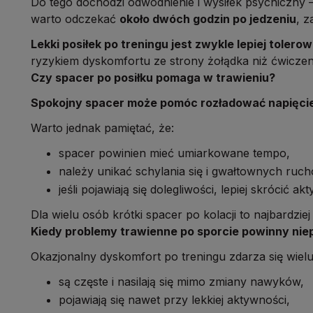
Do tego dochodzi odwodnienie i wysiłek psychiczny 
warto odczekać
około dwóch godzin po jedzeniu
, z
Lekki posiłek po treningu jest zwykle lepiej tole
ryzykiem dyskomfortu ze strony żołądka niż ćwiczen
Czy spacer po posiłku pomaga w trawieniu?
Spokojny spacer może pomóc rozładować napięcie,
Warto jednak pamiętać, że:
spacer powinien mieć umiarkowane tempo,
należy unikać schylania się i gwałtownych ruc
jeśli pojawiają się dolegliwości, lepiej skrócić a
Dla wielu osób krótki spacer po kolacji to najbardz
Kiedy problemy trawienne po sporcie powinny nie
Okazjonalny dyskomfort po treningu zdarza się wielu
są częste i nasilają się mimo zmiany nawyków,
pojawiają się nawet przy lekkiej aktywności,