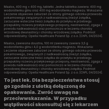
Maalox, 400 mg + 400 mg, tabletki. Jedna tabletka zawiera: 400 mg
wodorotlenku glinu oraz 400 mg wodorotlenku magnezu. Wskazania:
Leczenie objawowe zaburzeń ze strony górnego odcinka przewodu
pokarmowego związanych z nadkwaśnością (nieżyt żołądka,
zarzucanie wsteczne treści żołądka do przełyku w przebiegu
przepukliny rozworu przełykowego przepony, niestrawność, zgaga z
powodu nadkwaśności) oraz pomocniczo w leczeniu choroby
wrzodowej dwunastnicy i choroby wrzodowej żołądka. Podmiot
odpowiedzialny: Opella Healthcare Poland Sp. z o.o. [ChPL 04/2024].
Maalox, zawiesina doustna, 100 ml zawiesiny zawiera 3,5 g
wodorotlenku glinu i 4,0 g wodorotlenku magnezu. Wskazania:
Leczenie objawowe zaburzeń ze strony górnego odcinka przewodu
pokarmowego, związanych z nadkwaśnością (nieżyt żołądka,
zarzucanie wsteczne treści żołądka do przełyku w przebiegu
przepukliny rozworu przełykowego przepony, niestrawność, zgaga z
powodu nadkwaśności) oraz pomocniczo w leczeniu choroby
wrzodowej dwunastnicy i choroby wrzodowej żołądka. Podmiot
odpowiedzialny: Opella Healthcare Poland Sp. z o.o. [ChPL 04/2024].
To jest lek. Dla bezpieczeństwa stosuj
go zgodnie z ulotką dołączoną do
opakowania. Zwróć uwagę na
przeciwwskazania. W przypadku
wątpliwości skonsultuj się z lekarzem