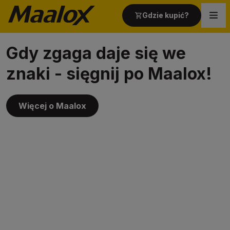
Gdzie kupić?
Gdy zgaga daje się we
Strona główna
znaki - sięgnij po Maalox!
Produkty
Więcej o Maalox
Wszystko o żołądku