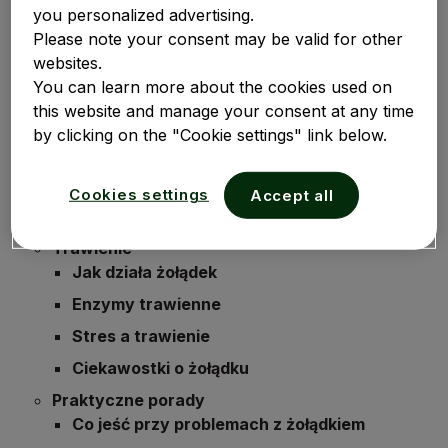
you personalized advertising.
Refluks
Please note your consent may be valid for other
Refluks w ciąży
websites.
You can learn more about the cookies used on
Nadkwaśność żołądka
this website and manage your consent at any time
Zgaga
by clicking on the "Cookie settings" link below.
Nudności
Nietolerancja pokarmowa
Cookies settings
Accept all
Przepuklina rozworu przełykowego przepony
Trawienie
Jak działa żołądek
Enzymy trawienne
Stres a trawienie
Ciekawostki o żołądku
Praktyczne porady
Co jeść przy problemach z żołądkiem