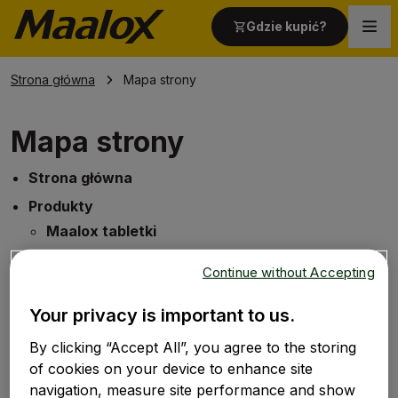
Gdzie kupić?
Strona główna
Mapa strony
Strona główna
Mapa strony
Produkty
Strona główna
Produkty
Wszystko o żołądku
Maalox tabletki
Maalox zawiesina doustna
Continue without Accepting
Wszystko o żołądku
Dolegliwości żołądkowe
Your privacy is important to us.
Niestrawność
By clicking “Accept All”, you agree to the storing
Dyspepsja czynnościowa
of cookies on your device to enhance site
navigation, measure site performance and show
Wzdęcia