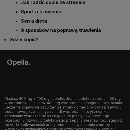
Jak radzić sobie ze stresem
Sport a trawienie
Sen a dieta
9 sposobów na poprawę trawienia
Gdzie kupić?
Maalox, 400 mg + 400 mg, tabletki. Jedna tabletka zawiera: 400 mg
wodorotlenku glinu oraz 400 mg wodorotlenku magnezu. Wskazania:
Leczenie objawowe zaburzeń ze strony górnego odcinka przewodu
pokarmowego związanych z nadkwaśnością (nieżyt żołądka,
zarzucanie wsteczne treści żołądka do przełyku w przebiegu
przepukliny rozworu przełykowego przepony, niestrawność, zgaga z
powodu nadkwaśności) oraz pomocniczo w leczeniu choroby
wrzodowej dwunastnicy i choroby wrzodowej żołądka. Podmiot