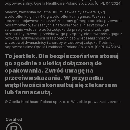
odpowiedzialny: Opella Healthcare Poland Sp. z o.o. [ChPL 04/2024].
Maalox, zawiesina doustna, 100 ml zawiesiny zawiera 3,5 g
wodorotlenku glinu i 4,0 g wodorotlenku magnezu. Wskazania:
Leczenie objawowe zaburzeń ze strony górnego odcinka przewodu
pokarmowego, związanych z nadkwaśnością (nieżyt żołądka,
zarzucanie wsteczne treści żołądka do przełyku w przebiegu
przepukliny rozworu przełykowego przepony, niestrawność, zgaga z
powodu nadkwaśności) oraz pomocniczo w leczeniu choroby
wrzodowej dwunastnicy i choroby wrzodowej żołądka. Podmiot
odpowiedzialny: Opella Healthcare Poland Sp. z o.o. [ChPL 04/2024].
To jest lek. Dla bezpieczeństwa stosuj
go zgodnie z ulotką dołączoną do
opakowania. Zwróć uwagę na
przeciwwskazania. W przypadku
wątpliwości skonsultuj się z lekarzem
lub farmaceutą.
© Opella Healthcare Poland sp. z. o. o. Wszelkie prawa zastrzeżone.