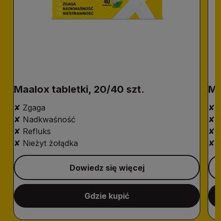
Maalox tabletki, 20/40 szt.
Ma
✘ Zgaga
✘ 
✘ Nadkwaśność
✘ 
✘ Refluks
✘ R
✘ Nieżyt żołądka
✘ N
Dowiedz się więcej
Gdzie kupić