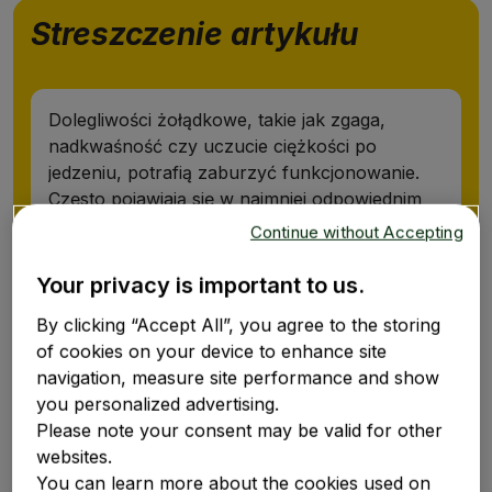
Streszczenie artykułu
Dolegliwości żołądkowe, takie jak zgaga,
nadkwaśność czy uczucie ciężkości po
jedzeniu, potrafią zaburzyć funkcjonowanie.
Często pojawiają się w najmniej odpowiednim
momencie – w pracy, w podróży, po obfitym
Continue without Accepting
posiłku lub w okresach wzmożonego stresu.
W wielu przypadkach pierwszym i
Your privacy is important to us.
najważniejszym krokiem do poprawy
By clicking “Accept All”, you agree to the storing
samopoczucia jest zmiana nawyków
of cookies on your device to enhance site
żywieniowych.
navigation, measure site performance and show
W tym artykule wyjaśniamy, co jeść, a czego
you personalized advertising.
unikać, aby wspierać zdrowie żołądka, jak
Please note your consent may be valid for other
planować posiłki i na co zwrócić uwagę w
websites.
codziennej diecie, aby zmniejszyć ryzyko zgagi
You can learn more about the cookies used on