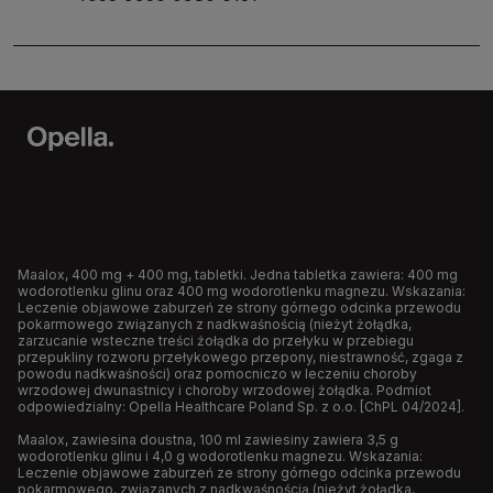
Maalox, 400 mg + 400 mg, tabletki. Jedna tabletka zawiera: 400 mg
wodorotlenku glinu oraz 400 mg wodorotlenku magnezu. Wskazania:
Leczenie objawowe zaburzeń ze strony górnego odcinka przewodu
pokarmowego związanych z nadkwaśnością (nieżyt żołądka,
zarzucanie wsteczne treści żołądka do przełyku w przebiegu
przepukliny rozworu przełykowego przepony, niestrawność, zgaga z
powodu nadkwaśności) oraz pomocniczo w leczeniu choroby
wrzodowej dwunastnicy i choroby wrzodowej żołądka. Podmiot
odpowiedzialny: Opella Healthcare Poland Sp. z o.o. [ChPL 04/2024].
Maalox, zawiesina doustna, 100 ml zawiesiny zawiera 3,5 g
wodorotlenku glinu i 4,0 g wodorotlenku magnezu. Wskazania:
Leczenie objawowe zaburzeń ze strony górnego odcinka przewodu
pokarmowego, związanych z nadkwaśnością (nieżyt żołądka,