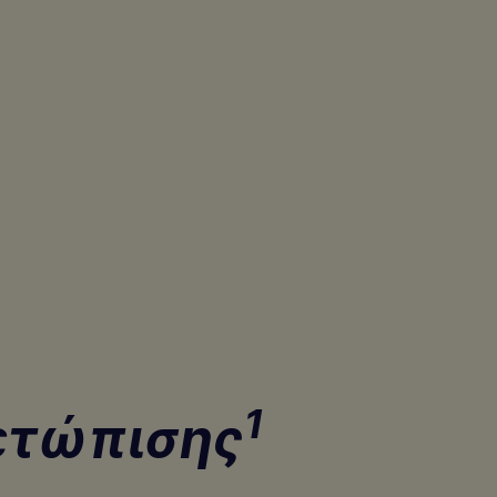
1
μετώπισης