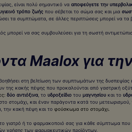
εψίας, είναι πολύ σημαντικό να
αποφεύγετε την υπερβολι
υγιεινό τρόπο ζωής
που σέβεται το σώμα σας και μια
σωσ
ώσει τα συμπτώματα, σε άλλες περιπτώσεις μπορεί να τα β
ιός μπορεί να σας συμβουλεύσει για τη σωστή αντιμετώπ
όντα Maalox για τη
βοηθήσει στη βελτίωση των συμπτωμάτων της δυσπεψίας κ
ν της κακής πέψης που προκαλούνται από γαστρική οξύτη
ες:
δύο αντιόξινα
, το
υδροξείδιο
του
μαγνησίου
και το
υδρ
στο στομάχι, και έναν παράγοντα κατά του μετεωρισμού,
, την κακή πέψη και το
φούσκωμα στο στομάχι.
ο γιατρό ή το φαρμακοποιό σας για κάθε σύμπτωμα που 
ιών χρήσης των φαρμακευτικών προϊόντων.