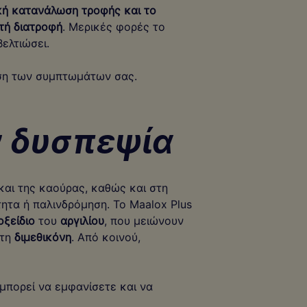
κή κατανάλωση τροφής και το
τή διατροφή
. Μερικές φορές το
ελτιώσει.
ιση των συμπτωμάτων σας.
ν δυσπεψία
αι της καούρας, καθώς και στη
τα ή παλινδρόμηση. Το Maalox Plus
οξείδιο
του
αργιλίου
, που μειώνουν
 τη
διμεθικόνη
. Από κοινού,
μπορεί να εμφανίσετε και να