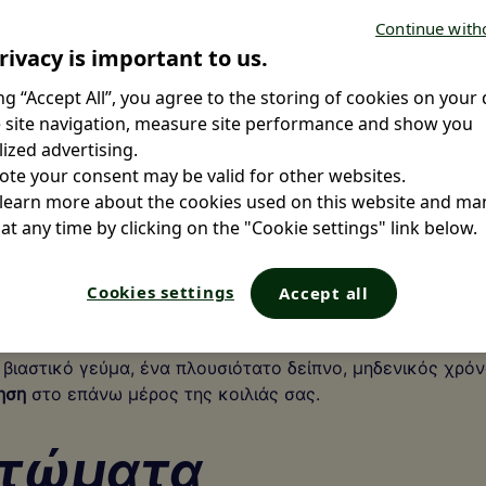
ψη: Αίτια, Συμπ
Continue with
rivacy is important to us.
ποι Αντιμετώπ
ing “Accept All”, you agree to the storing of cookies on your 
 site navigation, measure site performance and show you
ized advertising.
ote your consent may be valid for other websites.
 learn more about the cookies used on this website and m
at any time by clicking on the "Cookie settings" link below.
1
ίνει κακή πέψη
Cookies settings
Accept all
βιαστικό γεύμα, ένα πλουσιότατο δείπνο, μηδενικός χρόνο
θηση
στο επάνω μέρος της κοιλιάς σας.
πτώματα