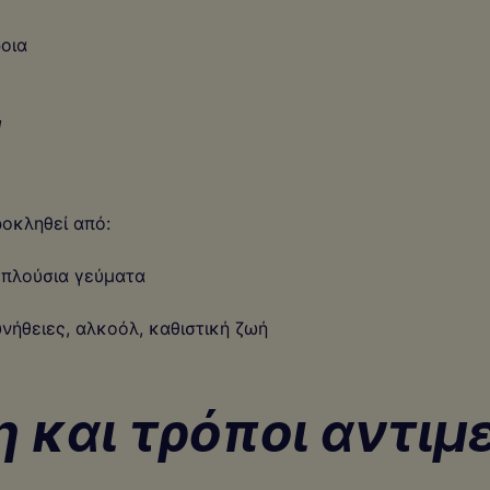
ροια
1
οκληθεί από:
 πλούσια γεύματα
νήθειες, αλκοόλ, καθιστική ζωή
 και τρόποι αντι