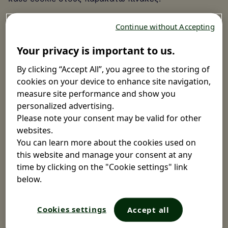
Χρησιμοποιούμε εσωτερικά cookies, τα οποία μας
Continue without Accepting
επιτρέπουν να απομνημονεύουμε πληροφορίες όπως
τις επιλογές σας για τη γλώσσα ή πληροφορίες για τη
Your privacy is important to us.
σύνδεσή σας. Αυτά τα cookies ορίζονται από εμάς
By clicking “Accept All”, you agree to the storing of
και ονομάζονται cookies πρώτου μέρους (first-party
cookies on your device to enhance site navigation,
cookies). Χρησιμοποιούμε επίσης cookies τρίτων
measure site performance and show you
μερών, τα οποία είναι cookies από διαφορετικό
personalized advertising.
τομέα από τον τομέα του ιστοτόπου που
Please note your consent may be valid for other
επισκέπτεστε. Αυτά τα cookies τρίτων μερών
websites.
επιτρέπουν σε άλλους οργανισμούς να μας
You can learn more about the cookies used on
βοηθήσουν γενικά να αναλύσουμε τον τρόπο με τον
this website and manage your consent at any
οποίο χρησιμοποιείται ο ιστότοπος μας, να
time by clicking on the "Cookie settings" link
μετρήσουμε τον αριθμό των επισκεπτών στον
below.
ιστότοπο και να προβάλλουμε διαφημίσεις.
Κανένα cookie το οποίο δεν είναι απολύτως
Cookies settings
Accept all
απαραίτητο για τη λειτουργία του ιστοτόπου δεν