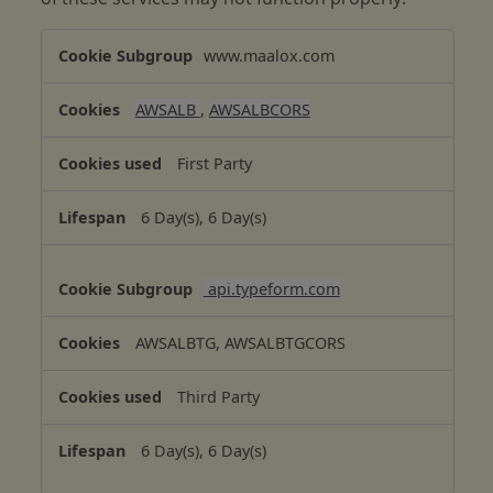
F
www.maalox.com
u
n
AWSALB
,
AWSALBCORS
c
t
First Party
i
o
6 Day(s), 6 Day(s)
n
a
l
api.typeform.com
C
o
AWSALBTG, AWSALBTGCORS
o
k
Third Party
i
e
6 Day(s), 6 Day(s)
s