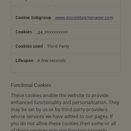
e
s
www.googletagmanager.com
_ga_xxxxxxxxxx
Third Party
A few seconds
Functional Cookies
These cookies enable the website to provide
enhanced functionality and personalization. They
may be set by us or by third party providers
whose services we have added to our pages. If
you do not allow these cookies then some or all
of these services may not function properly.