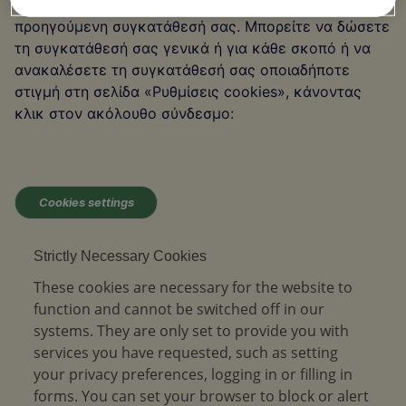
αποθηκεύεται στη συσκευή σας χωρίς την
προηγούμενη συγκατάθεσή σας. Μπορείτε να δώσετε
τη συγκατάθεσή σας γενικά ή για κάθε σκοπό ή να
ανακαλέσετε τη συγκατάθεσή σας οποιαδήποτε
στιγμή στη σελίδα «Ρυθμίσεις cookies», κάνοντας
κλικ στον ακόλουθο σύνδεσμο:
Cookies settings
Strictly Necessary Cookies
These cookies are necessary for the website to
function and cannot be switched off in our
systems. They are only set to provide you with
services you have requested, such as setting
your privacy preferences, logging in or filling in
forms. You can set your browser to block or alert