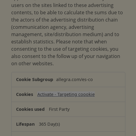
users on the sites linked to these advertising
contents, to be able to calculate the sums due to
the actors of the advertising distribution chain
(communication agency, advertising
management, site/distribution medium) and to
establish statistics. Please note that when
consenting to the use of targeting cookies, you
also consent to the follow up of your navigation
on other websites.
T
allegra.com/es-co
a
r
Activate - Targeting coookie
g
e
First Party
t
i
365 Day(s)
n
g