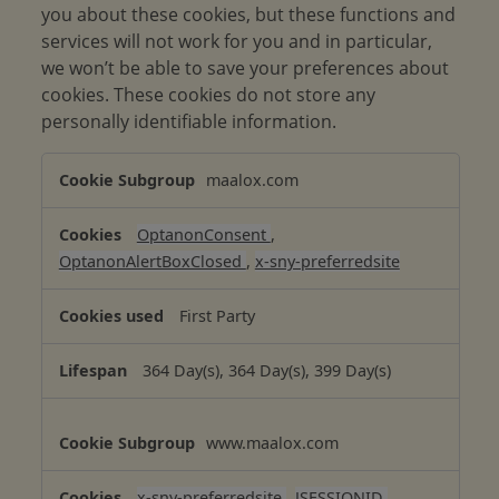
you about these cookies, but these functions and
services will not work for you and in particular,
we won’t be able to save your preferences about
cookies. These cookies do not store any
personally identifiable information.
S
maalox.com
t
r
OptanonConsent
,
i
OptanonAlertBoxClosed
,
x-sny-preferredsite
c
t
First Party
l
y
364 Day(s), 364 Day(s), 399 Day(s)
N
e
c
www.maalox.com
e
s
x-sny-preferredsite
,
JSESSIONID
,