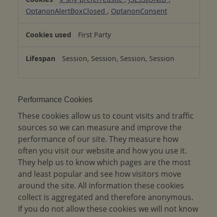
s
OptanonAlertBoxClosed
,
OptanonConsent
a
r
First Party
y
C
Session, Session, Session, Session
o
o
k
i
Performance Cookies
e
These cookies allow us to count visits and traffic
s
sources so we can measure and improve the
performance of our site. They measure how
often you visit our website and how you use it.
They help us to know which pages are the most
and least popular and see how visitors move
around the site. All information these cookies
collect is aggregated and therefore anonymous.
If you do not allow these cookies we will not know