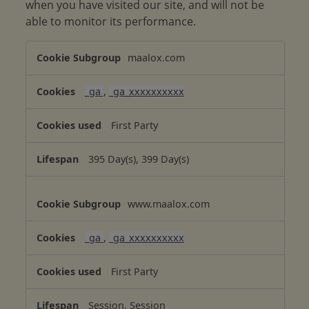
when you have visited our site, and will not be
able to monitor its performance.
P
maalox.com
e
r
_ga
,
_ga_xxxxxxxxxx
f
o
First Party
r
m
395 Day(s), 399 Day(s)
a
n
c
www.maalox.com
e
C
_ga
,
_ga_xxxxxxxxxx
o
o
First Party
k
i
Session, Session